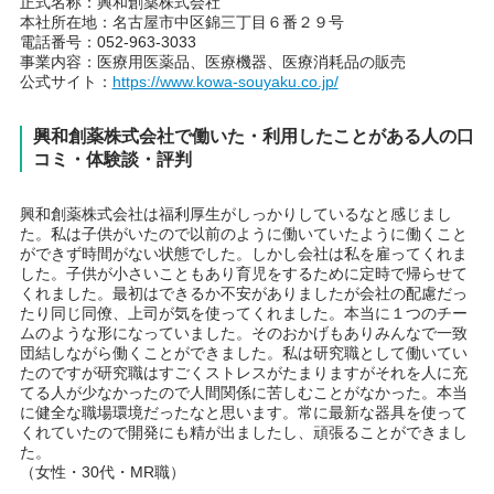
正式名称：興和創薬株式会社
本社所在地：名古屋市中区錦三丁目６番２９号
電話番号：052-963-3033
事業内容：医療用医薬品、医療機器、医療消耗品の販売
公式サイト：
https://www.kowa-souyaku.co.jp/
興和創薬株式会社で働いた・利用したことがある人の口
コミ・体験談・評判
興和創薬株式会社は福利厚生がしっかりしているなと感じまし
た。私は子供がいたので以前のように働いていたように働くこと
ができず時間がない状態でした。しかし会社は私を雇ってくれま
した。子供が小さいこともあり育児をするために定時で帰らせて
くれました。最初はできるか不安がありましたが会社の配慮だっ
たり同じ同僚、上司が気を使ってくれました。本当に１つのチー
ムのような形になっていました。そのおかげもありみんなで一致
団結しながら働くことができました。私は研究職として働いてい
たのですが研究職はすごくストレスがたまりますがそれを人に充
てる人が少なかったので人間関係に苦しむことがなかった。本当
に健全な職場環境だったなと思います。常に最新な器具を使って
くれていたので開発にも精が出ましたし、頑張ることができまし
た。
（女性・30代・MR職）