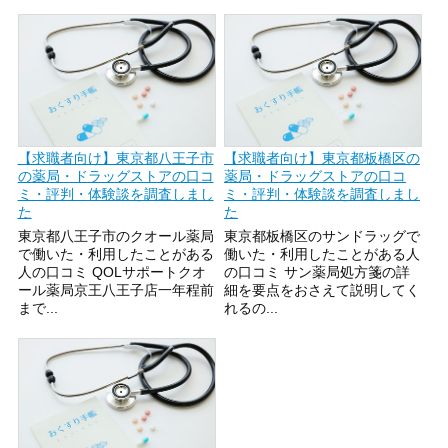
【求職者向け】東京都八王子市
【求職者向け】東京都板橋区の
の薬局・ドラッグストアの口コ
薬局・ドラッグストアの口コ
ミ・評判・体験談を調査しまし
ミ・評判・体験談を調査しまし
た
た
東京都八王子市のクオール薬局
東京都板橋区のサンドラッグで
で働いた・利用したことがある
働いた・利用したことがある人
人の口コミ QOLサポートクオ
の口コミ サン薬局処方箋の詳
ール薬局京王八王子店一年程前
細を要点をおさえて説明してく
まで...
れるの...