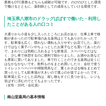
業務もOTC業務もどちらも経験が可能です。のびのびとした環境
で働けるとともに、薬剤師としての成長もしていける環境です。
埼玉県八潮市のドラッグぱぱすで働いた・利用し
たことがある人の口コミ
大通りから小道を少し入ったところにお店があり、仕事上車で移
動が多かったので駐車場のある薬局はとてもありがたかったで
す。駐車場も広く、慣れない運転も入りやすいお店でした。薬だ
けではなく菓子パンやちょっとしたお菓子なども置いてあったの
で、まわりには気軽に入れるような飲食店、スーパーなどはな
く、少し車で休憩するのに便利で助かりました。お酒やお茶など
も豊富に置いてありました。車で行くことのできる薬局は近くに
はなかなかないです。飲料ものをまとめ買いしたり、会社で使う
トイレットペーパーや掃除用具など、重くかさばる物をまとめて
買ったりしても駐車場が大きいので運ぶのが楽でよかったです。
駐車場と広々とした店内は、探し物もすぐに見つかるし、レジも
並ばずに済むのでとてもよかったです。
（女性・20代・会社員）
南山堂薬局の基本情報