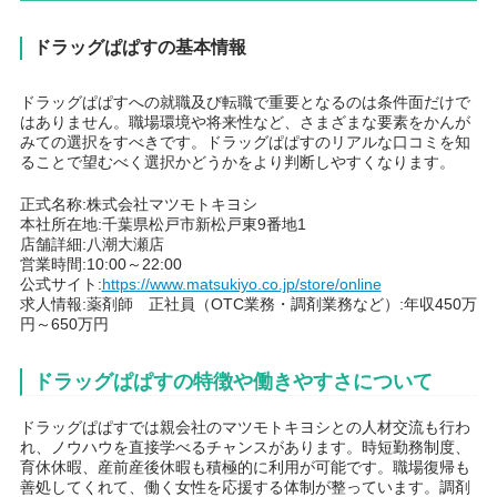
ドラッグぱぱすの基本情報
ドラッグぱぱすへの就職及び転職で重要となるのは条件面だけで
はありません。職場環境や将来性など、さまざまな要素をかんが
みての選択をすべきです。ドラッグぱぱすのリアルな口コミを知
ることで望むべく選択かどうかをより判断しやすくなります。
正式名称:株式会社マツモトキヨシ
本社所在地:千葉県松戸市新松戸東9番地1
店舗詳細:八潮大瀬店
営業時間:10:00～22:00
公式サイト:
https://www.matsukiyo.co.jp/store/online
求人情報:薬剤師 正社員（OTC業務・調剤業務など）:年収450万
円～650万円
ドラッグぱぱすの特徴や働きやすさについて
ドラッグぱぱすでは親会社のマツモトキヨシとの人材交流も行わ
れ、ノウハウを直接学べるチャンスがあります。時短勤務制度、
育休休暇、産前産後休暇も積極的に利用が可能です。職場復帰も
善処してくれて、働く女性を応援する体制が整っています。調剤