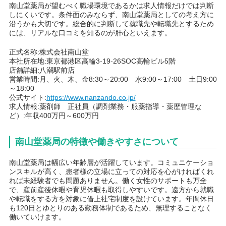
南山堂薬局が望むべく職場環境であるかは求人情報だけでは判断
しにくいです。条件面のみならず、南山堂薬局としての考え方に
沿うかも大切です。総合的に判断して就職先や転職先とするため
には、リアルな口コミを知るのが肝心といえます。
正式名称:株式会社南山堂
本社所在地:東京都港区高輪3-19-26SOC高輪ビル5階
店舗詳細:八潮駅前店
営業時間:月、火、木、金8:30～20:00 水9:00～17:00 土日9:00
～18:00
公式サイト:
https://www.nanzando.co.jp/
求人情報:薬剤師 正社員（調剤業務・服薬指導・薬歴管理な
ど）:年収400万円～600万円
南山堂薬局の特徴や働きやすさについて
南山堂薬局は幅広い年齢層が活躍しています。コミュニケーショ
ンスキルが高く、患者様の立場に立っての対応を心がければくれ
れば未経験者でも問題ありません。働く女性のサポートも万全
で、産前産後休暇や育児休暇も取得しやすいです。遠方から就職
や転職をする方を対象に借上社宅制度を設けています。年間休日
も120日とゆとりのある勤務体制であるため、無理することなく
働いていけます。