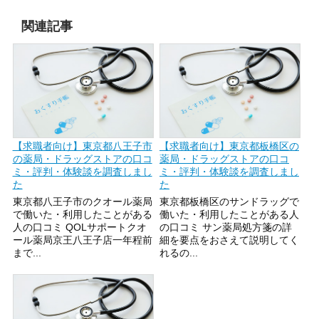
関連記事
【求職者向け】東京都八王子市
【求職者向け】東京都板橋区の
の薬局・ドラッグストアの口コ
薬局・ドラッグストアの口コ
ミ・評判・体験談を調査しまし
ミ・評判・体験談を調査しまし
た
た
東京都八王子市のクオール薬局
東京都板橋区のサンドラッグで
で働いた・利用したことがある
働いた・利用したことがある人
人の口コミ QOLサポートクオ
の口コミ サン薬局処方箋の詳
ール薬局京王八王子店一年程前
細を要点をおさえて説明してく
まで...
れるの...