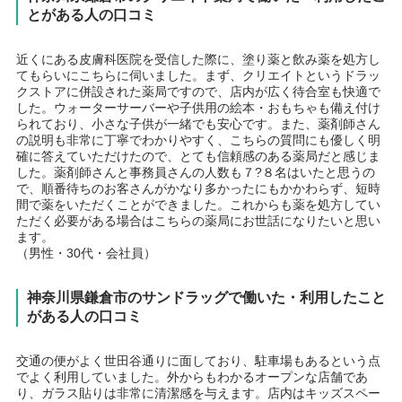
とがある人の口コミ
近くにある皮膚科医院を受信した際に、塗り薬と飲み薬を処方し
てもらいにこちらに伺いました。まず、クリエイトというドラッ
クストアに併設された薬局ですので、店内が広く待合室も快適で
した。ウォーターサーバーや子供用の絵本・おもちゃも備え付け
られており、小さな子供が一緒でも安心です。また、薬剤師さん
の説明も非常に丁寧でわかりやすく、こちらの質問にも優しく明
確に答えていただけたので、とても信頼感のある薬局だと感じま
した。薬剤師さんと事務員さんの人数も７?８名はいたと思うの
で、順番待ちのお客さんがかなり多かったにもかかわらず、短時
間で薬をいただくことができました。これからも薬を処方してい
ただく必要がある場合はこちらの薬局にお世話になりたいと思い
ます。
（男性・30代・会社員）
神奈川県鎌倉市のサンドラッグで働いた・利用したこと
がある人の口コミ
交通の便がよく世田谷通りに面しており、駐車場もあるという点
でよく利用していました。外からもわかるオープンな店舗であ
り、ガラス貼りは非常に清潔感を与えます。店内はキッズスペー