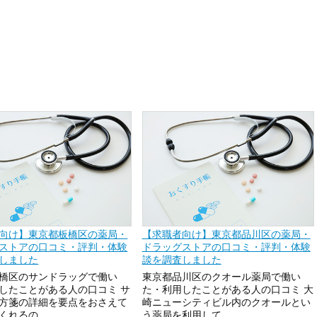
向け】東京都板橋区の薬局・
【求職者向け】東京都品川区の薬局・
ストアの口コミ・評判・体験
ドラッグストアの口コミ・評判・体験
しました
談を調査しました
橋区のサンドラッグで働い
東京都品川区のクオール薬局で働い
したことがある人の口コミ サ
た・利用したことがある人の口コミ 大
方箋の詳細を要点をおさえて
崎ニューシティビル内のクオールとい
れるの...
う薬局を利用して...