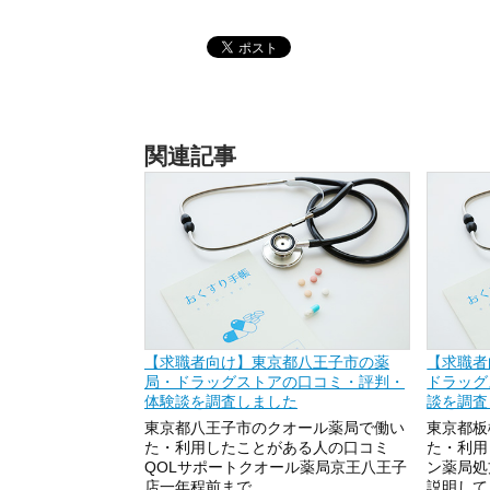
関連記事
【求職者向け】東京都八王子市の薬
【求職者
局・ドラッグストアの口コミ・評判・
ドラッグ
体験談を調査しました
談を調査
東京都八王子市のクオール薬局で働い
東京都板
た・利用したことがある人の口コミ
た・利用
QOLサポートクオール薬局京王八王子
ン薬局処
店一年程前まで...
説明してく