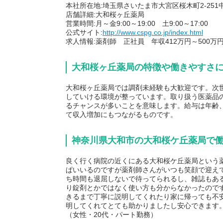
本社所在地:埼玉県さいたま市大宮区桜木町2-251
店舗詳細:大和桜ヶ丘薬局
営業時間:月～金9:00～19:00 土9:00～17:00
公式サイト:
http://www.cspg.co.jp/index.html
求人情報:薬剤師 正社員 年収412万円～500
大和桜ヶ丘薬局の特徴や働きやすさ
大和桜ヶ丘薬局では調剤未経験も大歓迎です。次
していける環境が整っています。取り扱う医薬品
るチャンスが多いことを意味します。給与は年齢
て収入増加にもつながるものです。
神奈川県大和市の大和桜ケ丘薬局で
良く行く病院の近くにある大和桜ケ丘薬局という
ぱいいるのですが薬剤師さんがいつも笑顔で迎え
ち時間も退屈しないで待ってられるし、雑誌もあ
り錠剤とかではなく使い方も分からなかったので
きるまで丁寧に説明してくれたり家に帰っても不
明してくれてとても助かりましたし安心できます
（女性・20代・パート勤務）