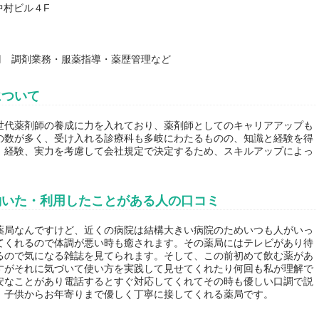
中村ビル４F
万円 調剤業務・服薬指導・薬歴管理など
について
世代薬剤師の養成に力を入れており、薬剤師としてのキャリアアップも
の数が多く、受け入れる診療科も多岐にわたるものの、知識と経験を得
、経験、実力を考慮して会社規定で決定するため、スキルアップによっ
働いた・利用したことがある人の口コミ
薬局なんですけど、近くの病院は結構大きい病院のためいつも人がいっ
てくれるので体調が悪い時も癒されます。その薬局にはテレビがあり待
るので気になる雑誌を見てられます。そして、この前初めて飲む薬があ
すがそれに気づいて使い方を実践して見せてくれたり何回も私が理解で
安なことがあり電話するとすぐ対応してくれてその時も優しい口調で説
。子供からお年寄りまで優しく丁寧に接してくれる薬局です。