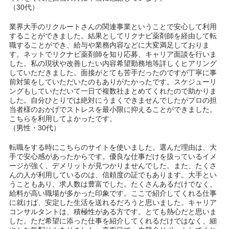
（30代）
業界大手のリクルートさんの関連事業ということで安心して利用
することができました。結果としてリクナビ薬剤師を経由して転
職することができ、給与や業務内容などに大変満足しておりま
す。ネットでリクナビ薬剤師を知り応募、キャリア面談を行いま
した。私の現状や改善したい内容希望勤務地等詳しくヒアリング
していただきました。面接がとても苦手だったのですが丁寧に事
前対策をしていただいたのもありがたかったです。スケジューリ
ングもしていただいて一日で複数社まとめてくれたので助かりま
した。自分ひとりでは絶対にうまくできませんでしたがプロの担
当者様のおかげでストレスを最小限に抑えることができました。
こちらを利用してよかったです。
（男性・30代）
転職をする時にこちらのサイトを使いました。選んだ理由は、大
手で安心感があったからです。優良な仕事だけを扱っているイメ
ージが強く、デメリットが見つかりませんでした。また、たくさ
んの人が利用しているのは、信頼度の証でもあります。大手とい
うこともあり、求人数は豊富でした。たくさんあるだけでなく、
給料が高い職場が多かった印象です。ここで紹介してくれる仕事
に就けば、安定した生活を送れるだろうと思いました。キャリア
コンサルタントは、積極性がある方です。とても熱心だと思いま
した。ただ希望に添った仕事を紹介してくれるだけではなく、細