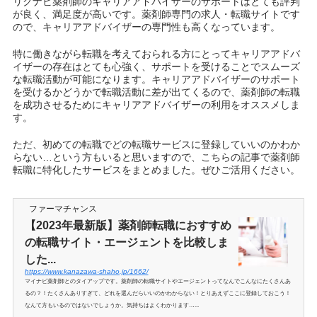
リクナビ薬剤師のキャリアアドバイザーのサポートはとても評判
が良く、満足度が高いです。薬剤師専門の求人・転職サイトです
ので、キャリアアドバイザーの専門性も高くなっています。
特に働きながら転職を考えておられる方にとってキャリアアドバ
イザーの存在はとても心強く、サポートを受けることでスムーズ
な転職活動が可能になります。キャリアアドバイザーのサポート
を受けるかどうかで転職活動に差が出てくるので、薬剤師の転職
を成功させるためにキャリアアドバイザーの利用をオススメしま
す。
ただ、初めての転職でどの転職サービスに登録していいのかわか
らない…という方もいると思いますので、こちらの記事で薬剤師
転職に特化したサービスをまとめました。ぜひご活用ください。
ファーマチャンス
【2023年最新版】薬剤師転職におすすめ
の転職サイト・エージェントを比較しま
した...
https://www.kanazawa-shaho.jp/1662/
マイナビ薬剤師とのタイアップです。薬剤師の転職サイトやエージェントってなんでこんなにたくさんあ
るの？！たくさんありすぎて、どれを選んだらいいのかわからない！とりあえずここに登録しておこう！
なんて方もいるのではないでしょうか。気持ちはよくわかります…...