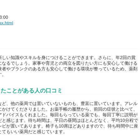
:00
ex.html
新しい知識やスキルを身につけることができます。さらに、年2回の賞
になるでしょう。家事や育児との両立を図りたい方にも安心して働ける
験者やブランクのある方も安心して働ける環境が整っているため、薬剤
す。
したことがある人の口コミ
など、他の薬局では置いていないものも、豊富に置いています。アレル
にかけてくださりました。お薬手帳の履歴から、前回の症状と比べて、
アドバイスもくれました。毎回もらっている薬でも、毎回丁寧に説明が
だと感じます。待ち時間は、平日の昼間はほとんどなく、平均10分程で
レビが置いてあります。椅子も10席ほどありますので、待ち時間中に座
とてもいい薬局だと感じています。