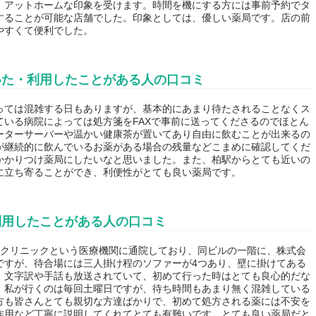
、アットホームな印象を受けます。時間を機にする方には事前予約でタ
することが可能な店舗でした。印象としては、優しい薬局です。店の前
やすくて便利でした。
いた・利用したことがある人の口コミ
っては混雑する日もありますが、基本的にあまり待たされることなくス
いる病院によっては処方箋をFAXで事前に送ってくださるのでほとん
ーターサーバーや温かい健康茶が置いてあり自由に飲むことが出来るの
が継続的に飲んでいるお薬がある場合の残量などこまめに確認してくだ
かかりつけ薬局にしたいなと思いました。また、柏駅からとても近いの
に立ち寄ることができ、利便性がとても良い薬局です。
利用したことがある人の口コミ
ルクリニックという医療機関に通院しており、同ビルの一階に、株式会
ですが、待合場には三人掛け程のソファーが4つあり、壁に掛けてある
、文字訳や手話も放送されていて、初めて行った時はとても良心的だな
。私が行くのは毎回土曜日ですが、待ち時間もあまり無く混雑している
方も皆さんとても親切な方達ばかりで、初めて処方される薬には不安を
作用など丁寧に説明してくれてとても有難いです。とても良い薬局だと