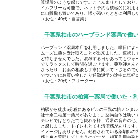
算場所のような感じです。こじんまりとしており
イムフリーも可能で、ネット予約も積極的に利用
に自販機も置いてあり、喉が渇いたときに利用し
（女性・40代・自営業）
千葉県柏市のハーブランド薬局で働
ハーブランド薬局本店を利用しました。曜日によ
ムーズに薬を受け取ることが出来ました。連携して
ど待ちませんでした。混雑する日があってもウォ
でリラックスして時間を過ごせます。薬剤師さん
さったり、お薬の相談も丁寧に聞いて下さるので
でついでにお買い物したり通勤通学の途中に気軽
（女性・20代・フリーター）
千葉県柏市の柏第一薬局で働いた・
柏駅から徒歩5分程にあるビルの三階の柏メンタ
社十余二柏第一薬局があります。薬局自体は狭い
テレビではどなたでも観れる様、通常の音声の他
と感じました。トイレもとても清潔感があります
イメージはありません。勤務されている薬剤師の
感じ色々質問してしまうのですが、相互作用や副