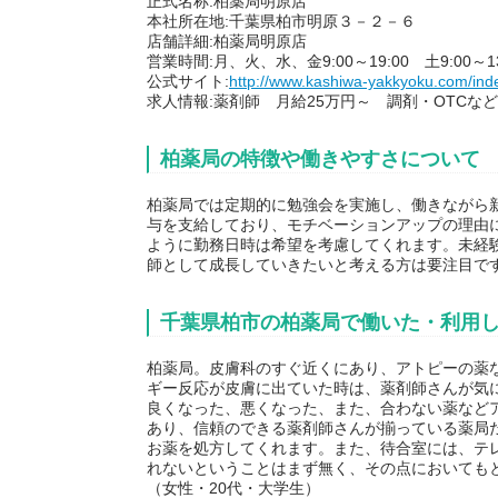
正式名称:柏薬局明原店
本社所在地:千葉県柏市明原３－２－６
店舗詳細:柏薬局明原店
営業時間:月、火、水、金9:00～19:00 土9:00～13
公式サイト:
http://www.kashiwa-yakkyoku.com/ind
求人情報:薬剤師 月給25万円～ 調剤・OTCなど
柏薬局の特徴や働きやすさについて
柏薬局では定期的に勉強会を実施し、働きながら
与を支給しており、モチベーションアップの理由
ように勤務日時は希望を考慮してくれます。未経
師として成長していきたいと考える方は要注目で
千葉県柏市の柏薬局で働いた・利用
柏薬局。皮膚科のすぐ近くにあり、アトピーの薬
ギー反応が皮膚に出ていた時は、薬剤師さんが気
良くなった、悪くなった、また、合わない薬など
あり、信頼のできる薬剤師さんが揃っている薬局
お薬を処方してくれます。また、待合室には、テ
れないということはまず無く、その点においても
（女性・20代・大学生）