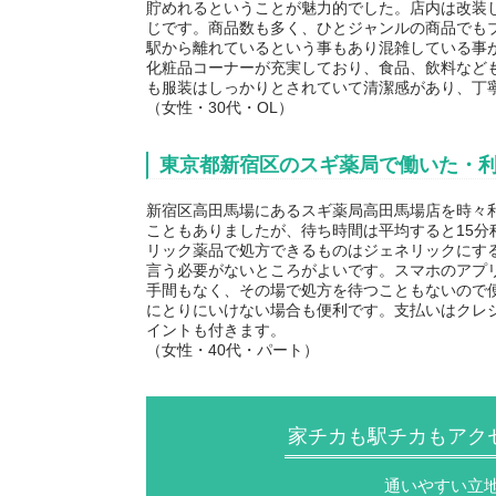
貯めれるということが魅力的でした。店内は改装
じです。商品数も多く、ひとジャンルの商品でも
駅から離れているという事もあり混雑している事
化粧品コーナーが充実しており、食品、飲料など
も服装はしっかりとされていて清潔感があり、丁
（女性・30代・OL）
東京都新宿区のスギ薬局で働いた・
新宿区高田馬場にあるスギ薬局高田馬場店を時々
こともありましたが、待ち時間は平均すると15
リック薬品で処方できるものはジェネリックにす
言う必要がないところがよいです。スマホのアプ
手間もなく、その場で処方を待つこともないので
にとりにいけない場合も便利です。支払いはクレ
イントも付きます。
（女性・40代・パート）
家チカも駅チカもアク
通いやすい立