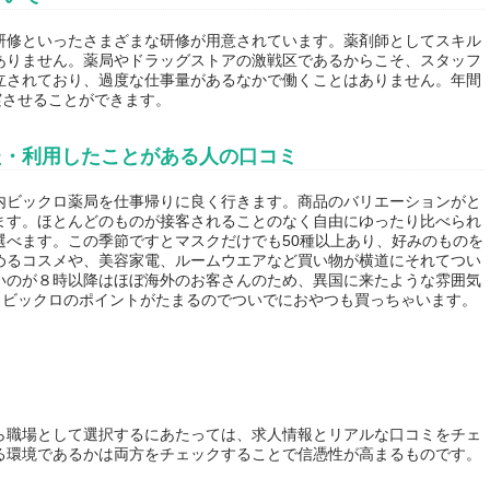
研修といったさまざまな研修が用意されています。薬剤師としてスキル
ありません。薬局やドラッグストアの激戦区であるからこそ、スタッフ
立されており、過度な仕事量があるなかで働くことはありません。年間
実させることができます。
た・利用したことがある人の口コミ
内ビックロ薬局を仕事帰りに良く行きます。商品のバリエーションがと
ます。ほとんどのものが接客されることのなく自由にゆったり比べられ
選べます。この季節ですとマスクだけでも50種以上あり、好みのものを
めるコスメや、美容家電、ルームウエアなど買い物が横道にそれてつい
いのが８時以降はほぼ海外のお客さんのため、異国に来たような雰囲気
。ビックロのポイントがたまるのでついでにおやつも買っちゃいます。
ら職場として選択するにあたっては、求人情報とリアルな口コミをチェ
る環境であるかは両方をチェックすることで信憑性が高まるものです。