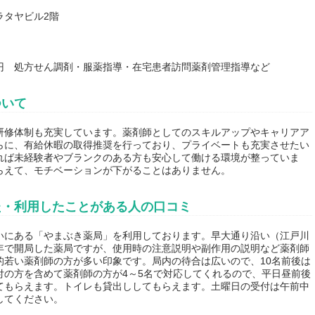
ラタヤビル2階
,000円 処方せん調剤・服薬指導・在宅患者訪問薬剤管理指導など
ついて
研修体制も充実しています。薬剤師としてのスキルアップやキャリアア
らに、有給休暇の取得推奨を行っており、プライベートも充実させたい
れば未経験者やブランクのある方も安心して働ける環境が整っていま
らえて、モチベーションが下がることはありません。
た・利用したことがある人の口コミ
いにある「やまぶき薬局」を利用しております。早大通り沿い（江戸川
年で開局した薬局ですが、使用時の注意説明や副作用の説明など薬剤師
的若い薬剤師の方が多い印象です。局内の待合は広いので、10名前後は
付の方を含めて薬剤師の方が4～5名で対応してくれるので、平日昼前後
てもらえます。トイレも貸出ししてもらえます。土曜日の受付は午前中
してください。