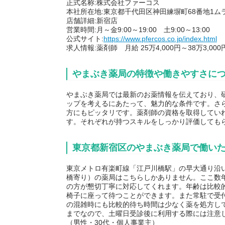
正式名称:株式会社ファーコス
本社所在地:東京都千代田区神田練塀町68番地1ム
店舗詳細:新宿店
営業時間:月～金9:00～19:00 土9:00～13:00
公式サイト:
https://www.pfercos.co.jp/index.html
求人情報:薬剤師 月給 25万4,000円～38万3
やまぶき薬局の特徴や働きやすさに
やまぶき薬局では最新のお薬情報を伝えており、
ップを考えるにあたって、魅力的な条件です。さ
方にもピッタリです。薬剤師の資格を取得してい
す。それぞれが持つスキルをしっかり評価しても
東京都新宿区のやまぶき薬局で働い
東京メトロ有楽町線「江戸川橋駅」の早大通り沿
橋寄り）の薬局はこちらしかありません。ここ数
の方が懇切丁寧に対応してくれます。年齢は比較
椅子に座って待つことができます。また常駐で受
の混雑時にも比較的待ち時間は少なく薬を処方し
までなので、土曜日受診後に利用する際には注意
（男性・30代・個人事業主）