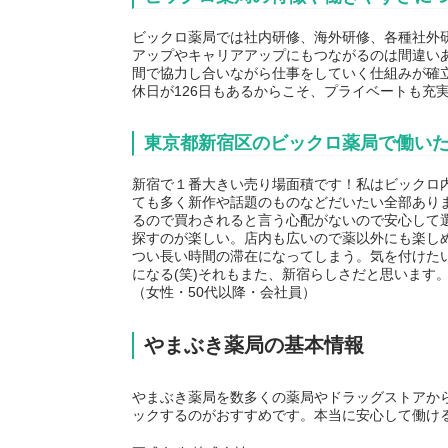
ビックロ薬局では社内研修、海外研修、各種社外
アップやキャリアアップにもつながるのは間違い
間で協力し合いながら仕事をしていく仕組みが確
休日が126日もあるからこそ、プライベートも充
東京都新宿区のビックロ薬局で働い
新宿で１番大きい売り場面積です！私はビックロ
ても多く新作や話題のものなどだいたい全部あり
るので買わされると言う心配がないので安心して
探すのが楽しい。店内も広いので薬以外にも楽し
つい長い時間の滞在になってしまう。気を付けた
になる(笑)それもまた、新宿らしさだと思います
（女性・50代以降・会社員）
やまぶき薬局の基本情報
やまぶき薬局を数多くの薬局やドラッグストアか
ックするのがおすすめです。本当に安心して働け