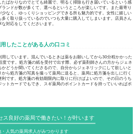
したばかりなのでとても綺麗で、明るく掃除も行き届いているという感
ブランドが数が多くて、選べるというところが楽しいです。また最寄り
が少なく、ゆっくりショッピングできる所も魅力的です。女性に嬉しい
も多く取り扱っているのでいつも大量に購入してしまいます。店員さん
寧な対応をしてくださいます。
利用したことがある人の口コミ
利用しています。混んでいるときは薬をお願いしてから30分程かかった
分程度です。処方箋の紙を受付で出す際、必ず薬剤師さんの方からジェネ
るかどうか聞いてくださるので、自分からジェネリックにして欲しいと
リから処方箋の写真を撮って薬局に送ると、薬局に処方箋を出しに行く
便利です。処方箋の有効期限内に取りに行けばよいので、その日のうち
ジットカードでもでき、スギ薬局のポイントカードを持っていいればポ
セス良好の薬局で働きたい！が叶います
地・人気の薬局求人がみつかります