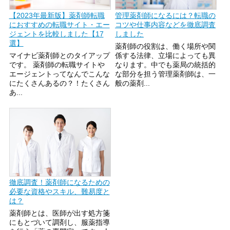
【2023年最新版】薬剤師転職
管理薬剤師になるには？転職の
におすすめの転職サイト・エー
コツや仕事内容などを徹底調査
ジェントを比較しました【17
しました
選】
薬剤師の役割は、働く場所や関
マイナビ薬剤師とのタイアップ
係する法律、立場によっても異
です。 薬剤師の転職サイトや
なります。中でも薬局の統括的
エージェントってなんでこんな
な部分を担う管理薬剤師は、一
にたくさんあるの？！たくさん
般の薬剤...
あ...
徹底調査！薬剤師になるための
必要な資格やスキル、難易度と
は？
薬剤師とは、医師が出す処方箋
にもとづいて調剤し、服薬指導