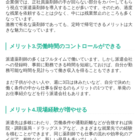
企業側では、正社員薬剤師の手が回らない部分をカバーしてもら
う視点で派遣薬剤師を導入することが多いです。そのため、過度
な残業を依頼することは少なく、中には残業禁止のところも多く
なっています。
激務で有名な薬剤師であっても、定時で帰宅できるメリットは大
きな魅力になっています。
メリット3.労働時間のコントロールができる
派遣薬剤師の多くはフルタイムで働いています。しかし派遣会社
への登録時、事前に勤務できる時間を短縮しておけば、自分が勤
務可能な時間を見計らって働き収入を得ることもできます。
まだ子供が小さい人や、週に3日は休みたいなど、自分で決めた
働く条件の中から仕事を探せるのもメリットの1つです。単発の
お仕事紹介などを行う派遣会社もあります。
メリット4.現場経験が増やせる
派遣先は多岐にわたり、労働条件や通勤距離などが合致すれば病
院・調剤薬局・ドラッグストアなど、さまざまな就業先での経験
を積むことができます。同じ薬剤師でも仕事の流れや効率化のア
イデア、相性など、新しい発見も多いでしょう。