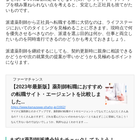
プを積み重ねられない点を考えると、安定した正社員も捨てがた
いものです。
派遣薬剤師から正社員へ転職する際に大切なのは、ライフステー
ジにおいてのタイミングを見極めることに尽きます。現時点で何
を優先させるべきなのか、派遣を選ぶ目的は何か、仕事と両立し
たいものを同時進行できるのかどうかも考えておきましょう。
派遣薬剤師を継続するにしても、契約更新時に親身に相談できる
かどうかや次の就業先の提案が早いかどうかも見極めるポイント
になります。
ファーマチャンス
【2023年最新版】薬剤師転職におすすめ
の転職サイト・エージェントを比較しま
した...
https://www.kanazawa-shaho.jp/1662/
マイナビ薬剤師とのタイアップです。薬剤師の転職サイトやエージェントってなんでこんなにたくさんあ
るの？！たくさんありすぎて、どれを選んだらいいのかわからない！とりあえずここに登録しておこう！
なんて方もいるのではないでしょうか。気持ちはよくわかります…...
まずは薬剤師派遣会社をチェックしてみよう！