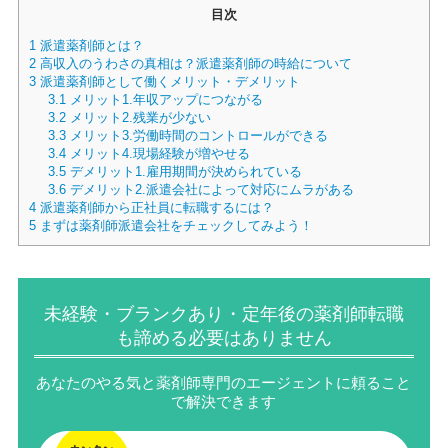
目次
1
派遣薬剤師とは？
2
高収入のうわさの真相は？派遣薬剤師の時給について
3
派遣薬剤師として働くメリット・デメリット
3.1
メリット1.年収アップにつながる
3.2
メリット2.残業が少ない
3.3
メリット3.労働時間のコントロールができる
3.4
メリット4.現場経験が増やせる
3.5
デメリット1.雇用期間が決められている
3.6
デメリット2.派遣会社によって対応にムラがある
4
派遣薬剤師から正社員に転職するには？
5
まずは薬剤師派遣会社をチェックしてみよう！
未経験・ブランクあり・定年後の薬剤師転職
も諦める必要はありません
あなたのやる気と薬剤師専門のエージェントに頼ること
で解決できます