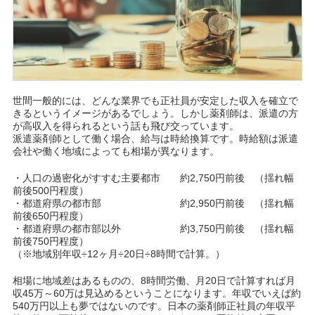
世間一般的には、どんな業界でも正社員が安定した収入を確立で
きるというイメージがあるでしょう。しかし薬剤師は、派遣の方
が高収入を得られるという話も飛び交っています。
派遣薬剤師として働く場合、給与は時給換算です。時給額は派遣
会社や働く地域によっても相場が異なります。
・人口の過密化がすすむ主要都市 約2,750円前後 （揺れ幅
前後500円程度）
・都道府県の都市部 約2,950円前後 （揺れ幅
前後650円程度）
・都道府県の都市部以外 約3,750円前後 （揺れ幅
前後750円程度）
（※地域別年収÷12ヶ月÷20日÷8時間で計算。）
相場に地域差はあるものの、8時間労働、月20日で計算すれば月
収45万～60万は見込めるということになります。年収でいえば約
540万円以上も夢ではないのです。日本の薬剤師正社員の年収平