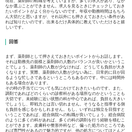
現在、薬剤師の転職を考えていますが、多くの求人があり、なか
なか選ぶことができません。求人を見るときにチェックしておき
たいポイントがよく分からないのです。年収や勤務時間はもちろ
ん大切だと思いますが、それ以外にも押さえておきたい条件があ
れば知りたいのです。出来るだけ具体的に教えていただけると嬉
しいです。
回答
まず、薬剤師として押さえておきたいポイントからお話します。
それは勤務先の規模と薬剤師の人数のバランスが良いかというこ
とでしょう。薬剤師の人数が少なければ、どうしても負担が大き
くなります。実際、薬剤師の人数が少ない為に、日常的に目が回
るような忙しさであるというところもあるのです。中には時間外
もある場合があります。
その時の手当てについても気にかけておきたいものです。また、
調剤であればどのくらいの診察科がある場所なのかということも
大切です。未経験に近い状態の科が中心であれば、負担も大きい
でしょうし、即戦力とは言い切れません。そうなると指導する側
も負担を感じるかもしれません。もし、いずれは独立を目指すと
いうことであれば、総合病院への転職が良いでしょう。総合病院
のように多くの科があれば、多くの科の調剤を行う経験を積むこ
とができます。皮膚科や整形外科など、偏った処方のところであ
れば専門性があるので魅力的ですが、他の処方についてほとんど