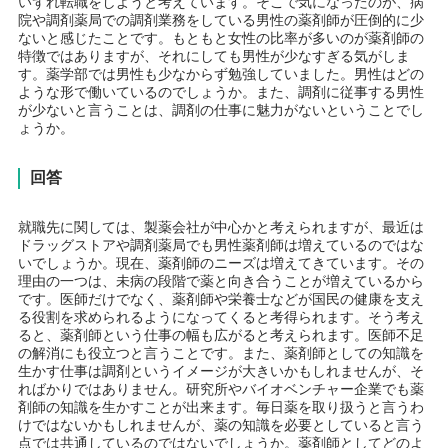
いずれ転職をしようと考えています。そこで気になったのが、病
院や調剤薬局での調剤業務をしている男性の薬剤師が圧倒的に少
ないと感じたことです。もともと女性の比率が多いのが薬剤師の
特徴ではありますが、それにしても男性が少なすぎる気がしま
す。薬学部では男性も少なからず勉強していました。男性はどの
ような形で働いているのでしょうか。また、調剤に従事する男性
が少ないと言うことは、調剤の仕事に魅力がないということでし
ょうか。
回答
就職先に関しては、製薬会社が中心かと考えられますが、最近は
ドラッグストアや調剤薬局でも男性薬剤師は増えているのではな
いでしょうか。現在、薬剤師のニーズは増えてきています。その
理由の一つは、未病の段階で薬と向き合うことが増えているから
です。医師だけでなく、薬剤師や栄養士などが国民の健康を支え
る役割を求められるようになってくると考得られます。そう考え
ると、薬剤師という仕事の幅も広がると考えられます。医師不足
の解消にも役立つと言うことです。また、薬剤師としての知識を
生かす仕事は調剤というイメージが大きいかもしれませんが、そ
ればかりではありません。研究所やバイオベンチャー企業でも薬
剤師の知識を生かすことが出来ます。毎日薬を取り扱うと言うわ
けではないかもしれませんが、薬の知識を必要としていると言う
点では共通しているのではないでしょうか。薬剤師としてどのよ