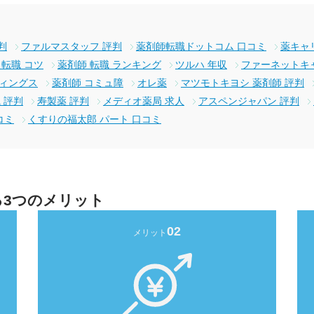
判
ファルマスタッフ 評判
薬剤師転職ドットコム 口コミ
薬キャ
 転職 コツ
薬剤師 転職 ランキング
ツルハ 年収
ファーネットキ
ディングス
薬剤師 コミュ障
オレ薬
マツモトキヨシ 薬剤師 評判
 評判
寿製薬 評判
メディオ薬局 求人
アスペンジャパン 評判
コミ
くすりの福太郎 パート 口コミ
る3つのメリット
02
メリット