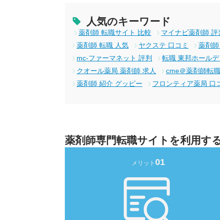
人気のキーワード
薬剤師 転職サイト 比較
マイナビ薬剤師 評
薬剤師 転職 人気
ヤクステ 口コミ
薬剤師
mc-ファーマネット 評判
転職 東邦ホール
クオール薬局 薬剤師 求人
cme＠薬剤師転職
薬剤師 紹介 グッピー
フロンティア薬局 口
薬剤師専門転職サイトを利用す
01
メリット