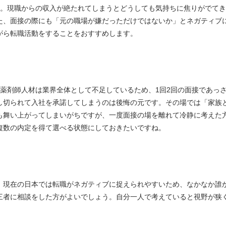
と。現職からの収入が絶たれてしまうとどうしても気持ちに焦りがでてき
た、面接の際にも「元の職場が嫌だっただけではないか」とネガティブ
がら転職活動をすることをおすすめします。
。薬剤師人材は業界全体として不足しているため、1回2回の面接であっ
し切られて入社を承諾してしまうのは後悔の元です。その場では「家族
も舞い上がってしまいがちですが、一度面接の場を離れて冷静に考えた
複数の内定を得て選べる状態にしておきたいですね。
。現在の日本では転職がネガティブに捉えられやすいため、なかなか誰
三者に相談をした方がよいでしょう。自分一人で考えていると視野が狭