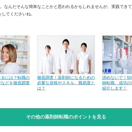
す。なんだそんな簡単なことかと思われるかもしれませんが、実践でき
をしてくださいね。
なるには？転職の
徹底調査！薬剤師になるための
諦めないで！5
容などを徹底調査
必要な資格やスキル、難易度と
師転職、成功の
は？
紹介します！
その他の薬剤師転職の
ポイントを見る